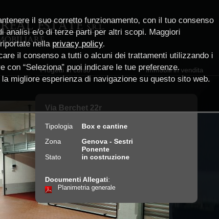
antenere il suo corretto funzionamento, con il tuo consenso
 analisi e/o di terze parti per altri scopi. Maggiori
 riportate nella
privacy policy
.
are il consenso a tutti o alcuni dei trattamenti utilizzando i
pure con “Seleziona” puoi indicare le tue preferenze.
Progetti in corso
Immobili in vendita
ce la migliore esperienza di navigazione su questo sito web.
Via Berchet 22r
Tipologia
Box e cantine
Zona
Genova - Sestri
Ponente
Stato
in costruzione
Documenti Allegati
:
Planimetria generale