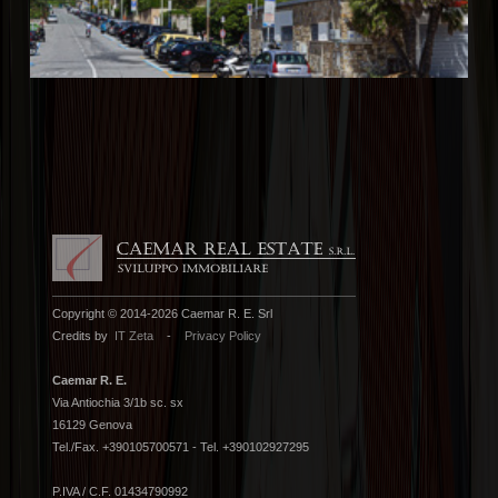
Copyright © 2014-2026 Caemar R. E. Srl
Credits by
IT Zeta
-
Privacy Policy
Caemar R. E.
Via Antiochia 3/1b sc. sx
16129 Genova
Tel./Fax. +390105700571 - Tel. +390102927295
P.IVA / C.F. 01434790992