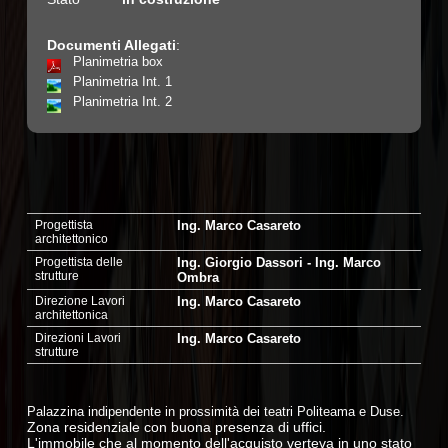
Documenti Allegati
:
Planimetria box
Planimetria Int. 1
Planimetria Int. 2
Progettista
Ing. Marco Casareto
architettonico
Progettista delle
Ing. Giorgio Dassori - Ing. Marco
strutture
Ombra
Direzione Lavori
Ing. Marco Casareto
architettonica
Direzioni Lavori
Ing. Marco Casareto
strutture
Palazzina indipendente in prossimità dei teatri Politeama e Duse.
Zona residenziale con buona presenza di uffici.
L'immobile che al momento dell'acquisto verteva in uno stato