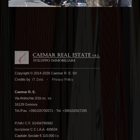
Copyright © 2014-2026 Caemar R. E. Srl
Credits by
IT Zeta
-
Privacy Policy
Caemar R. E.
Via Antiochia 3/1b sc. sx
16129 Genova
Tel./Fax. +390105700571 - Tel. +390102927295
P.IVA / C.F. 01434790992
Iscrizione C.C.I.A.A. 409534
Capitale Sociale € 110.000 i.v.